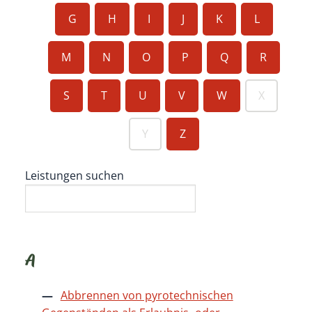
G
H
I
J
K
L
M
N
O
P
Q
R
S
T
U
V
W
X
Y
Z
Leistungen suchen
A
Abbrennen von pyrotechnischen