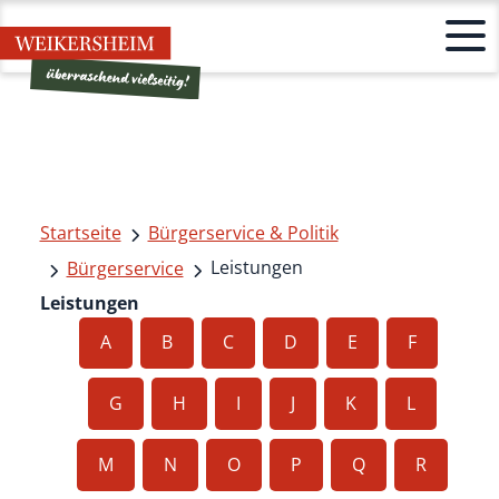
Startseite
Bürgerservice & Politik
Leistungen
Bürgerservice
Leistungen
A
B
C
D
E
F
G
H
I
J
K
L
M
N
O
P
Q
R