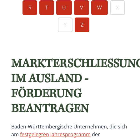
S
T
U
V
W
X
Y
Z
MARKTERSCHLIESSUNG
AUSLAND - FÖ
RDERUNG BE
ANTRAGEN
Baden-Württembergische Unternehmen, die sich
am
festgelegten Jahresprogramm
der