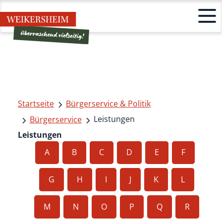
Startseite
Bürgerservice & Politik
Leistungen
Bürgerservice
Leistungen
A
B
C
D
E
F
G
H
I
J
K
L
M
N
O
P
Q
R