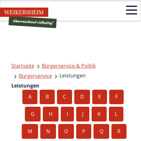
Startseite
Bürgerservice & Politik
Leistungen
Bürgerservice
Leistungen
A
B
C
D
E
F
G
H
I
J
K
L
M
N
O
P
Q
R