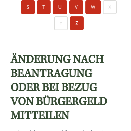
S
T
U
V
W
X
Y
Z
ÄNDERUNG NACH
BEANTRAGUNG
ODER BEI BEZUG
VON BÜRGERGELD
MITTEILEN