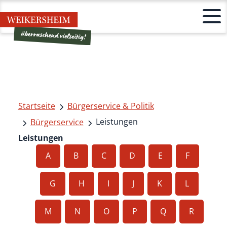
Startseite
Bürgerservice & Politik
Leistungen
Bürgerservice
Leistungen
A
B
C
D
E
F
G
H
I
J
K
L
M
N
O
P
Q
R