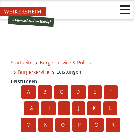
Startseite
Bürgerservice & Politik
Leistungen
Bürgerservice
Leistungen
A
B
C
D
E
F
G
H
I
J
K
L
M
N
O
P
Q
R