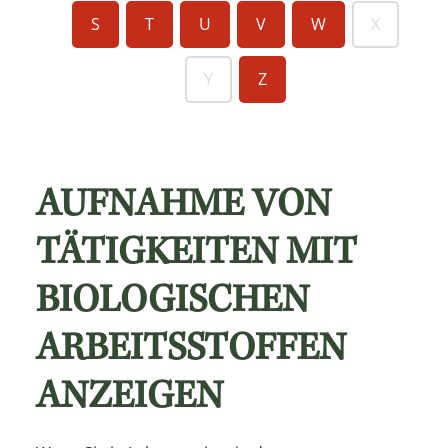
S
T
U
V
W
X
Y
Z
AUFNAHME VON
TÄTIGKEITEN MIT
BIOLOGISCHEN
ARBEITSSTOFFEN
ANZEIGEN