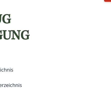
UG
GUNG
ichnis
erzeichnis