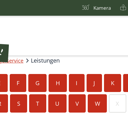
Kamera
Leistungen
gerservice
E
F
G
H
I
J
K
R
S
T
U
V
W
X