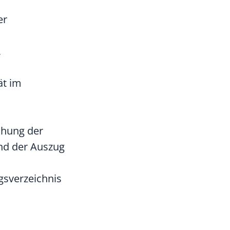
er
,
.
ät im
ihung der
und der Auszug
gsverzeichnis