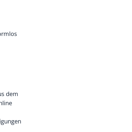
ormlos
aus dem
nline
nigungen