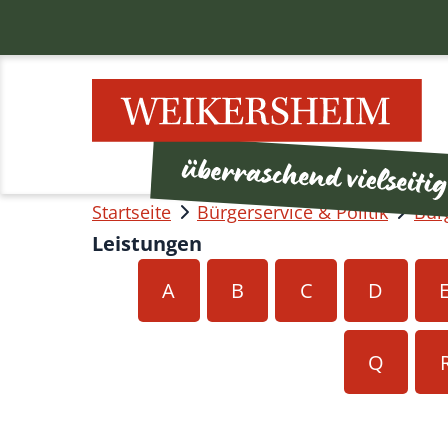
Startseite
Bürgerservice & Politik
Bür
Leistungen
A
B
C
D
Q