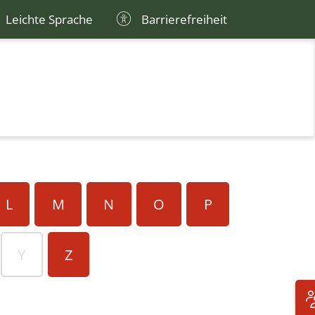
Leichte Sprache
Barrierefreiheit
L
M
N
O
P
Y
Z