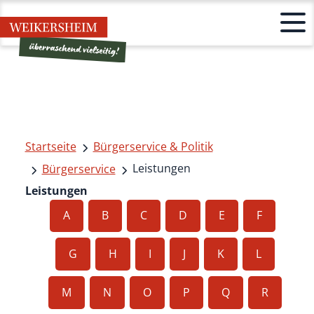
Startseite
Bürgerservice & Politik
Leistungen
Bürgerservice
Leistungen
A
B
C
D
E
F
G
H
I
J
K
L
M
N
O
P
Q
R