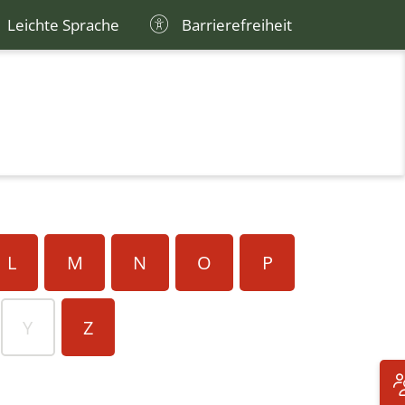
Leichte Sprache
Barrierefreiheit
L
M
N
O
P
Y
Z