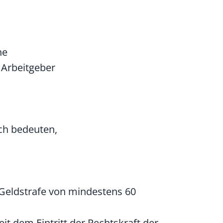
ne
 Arbeitgeber
uch bedeuten,
r Geldstrafe von mindestens 60
it dem Eintritt der Rechtskraft der