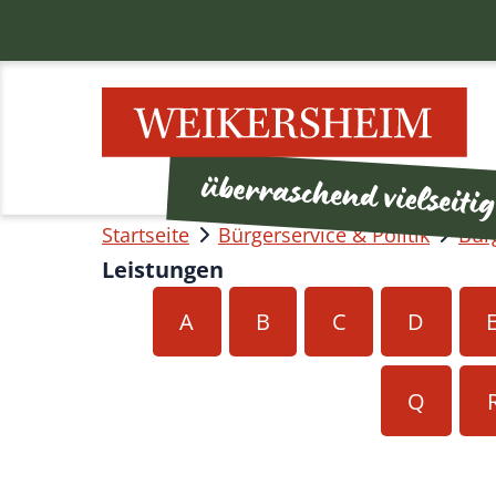
Startseite
Bürgerservice & Politik
Bür
Leistungen
A
B
C
D
Q