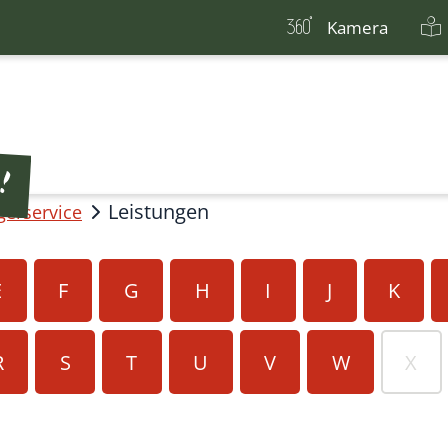
Kamera
Leistungen
gerservice
E
F
G
H
I
J
K
R
S
T
U
V
W
X