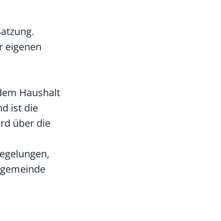
Satzung.
r eigenen
edem Haushalt
d ist die
rd über die
egelungen,
rtgemeinde