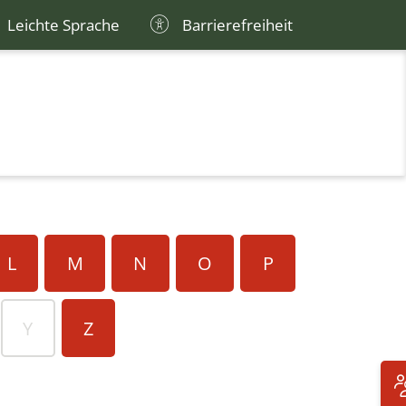
Leichte Sprache
Barrierefreiheit
L
M
N
O
P
Y
Z