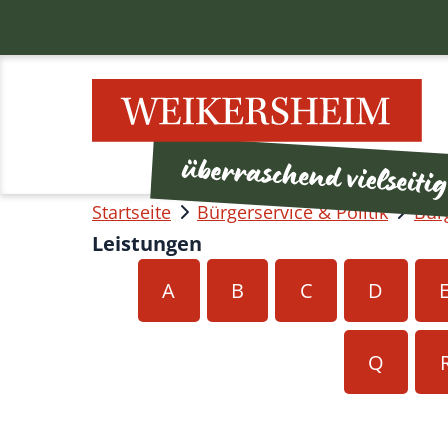
Startseite
Bürgerservice & Politik
Bür
Leistungen
A
B
C
D
Q