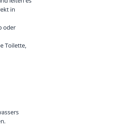
nd leiten es
ekt in
p oder
 Toilette,
wassers
n.