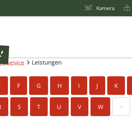
Kamera
Leistungen
gerservice
E
F
G
H
I
J
K
R
S
T
U
V
W
X