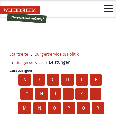
Startseite
Bürgerservice & Politik
Leistungen
Bürgerservice
Leistungen
A
B
C
D
E
F
G
H
I
J
K
L
M
N
O
P
Q
R