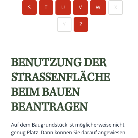
S
T
U
V
W
X
Y
Z
BENUTZUNG DER
STRASSENFLÄCHE B
EIM BAUEN B
EANTRAGEN
Auf dem Baugrundstück ist möglicherweise nicht
genug Platz. Dann können Sie darauf angewiesen