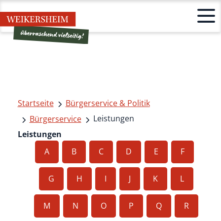
Startseite
Bürgerservice & Politik
Leistungen
Bürgerservice
Leistungen
A
B
C
D
E
F
G
H
I
J
K
L
M
N
O
P
Q
R