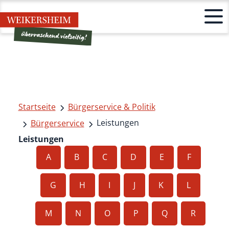
Startseite
Bürgerservice & Politik
Leistungen
Bürgerservice
Leistungen
A
B
C
D
E
F
G
H
I
J
K
L
M
N
O
P
Q
R