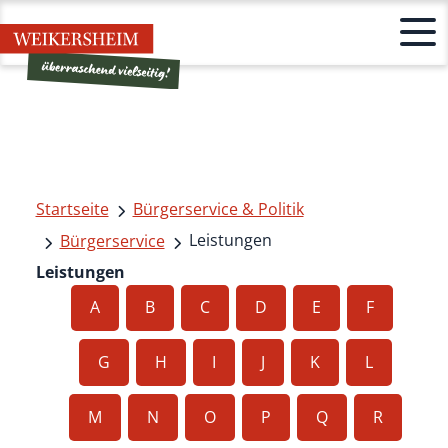
Startseite
Bürgerservice & Politik
Leistungen
Bürgerservice
Leistungen
A
B
C
D
E
F
G
H
I
J
K
L
M
N
O
P
Q
R