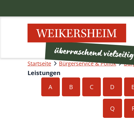
Startseite
Bürgerservice & Politik
Bür
Leistungen
A
B
C
D
Q