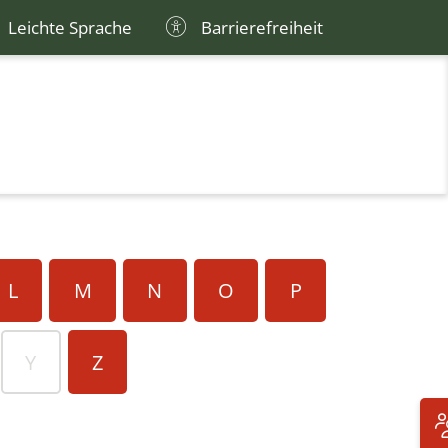
Leichte Sprache
Barrierefreiheit
L
M
N
O
P
Y
Z