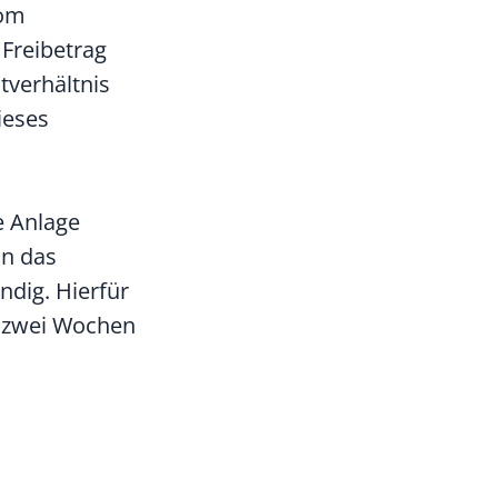
vom
 Freibetrag
tverhältnis
ieses
e Anlage
an das
ndig. Hierfür
zu zwei Wochen