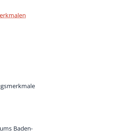
merkmalen
zugsmerkmale
riums Baden-