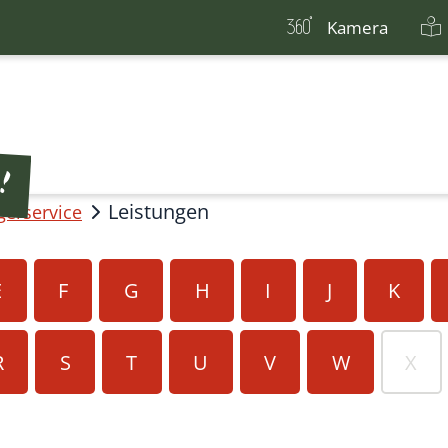
Kamera
Leistungen
gerservice
E
F
G
H
I
J
K
R
S
T
U
V
W
X