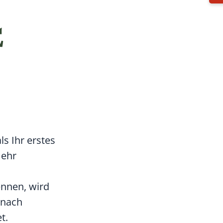
E
s Ihr erstes
mehr
ennen, wird
 nach
t.