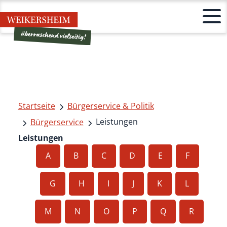
Startseite
Bürgerservice & Politik
Leistungen
Bürgerservice
Leistungen
A
B
C
D
E
F
G
H
I
J
K
L
M
N
O
P
Q
R