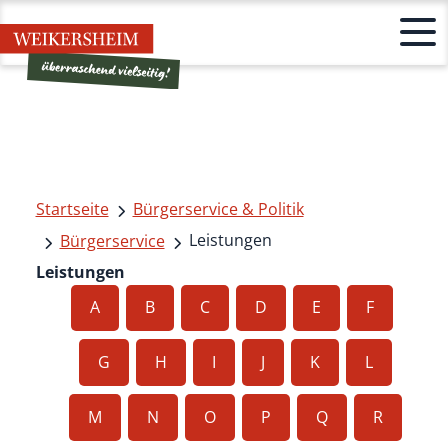
Startseite
Bürgerservice & Politik
Leistungen
Bürgerservice
Leistungen
A
B
C
D
E
F
G
H
I
J
K
L
M
N
O
P
Q
R