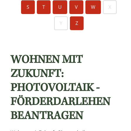
S
T
U
V
W
X
Y
Z
WOHNEN MIT
ZUKUNFT:
PHOTOVOLTAIK -
FÖRDERDARLEHEN
BEANTRAGEN