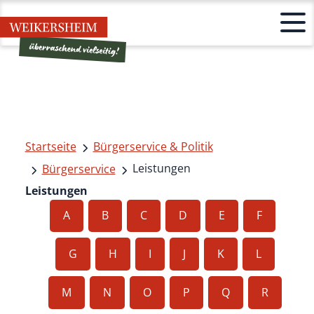
Startseite
Bürgerservice & Politik
Leistungen
Bürgerservice
Leistungen
A
B
C
D
E
F
G
H
I
J
K
L
M
N
O
P
Q
R