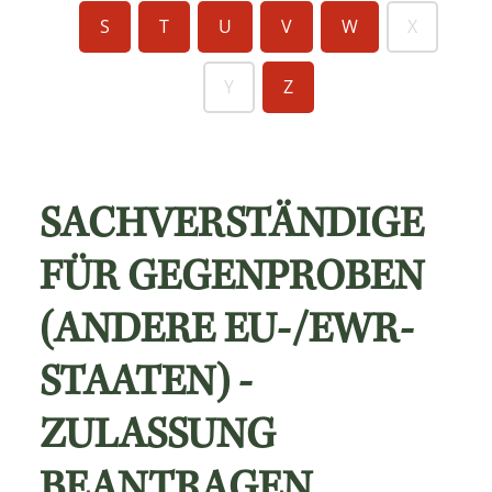
S
T
U
V
W
X
Y
Z
SACHVERSTÄNDIGE
FÜR GEGENPROBEN
(ANDERE EU-/EWR-
STAATEN) -
ZULASSUNG
BEANTRAGEN