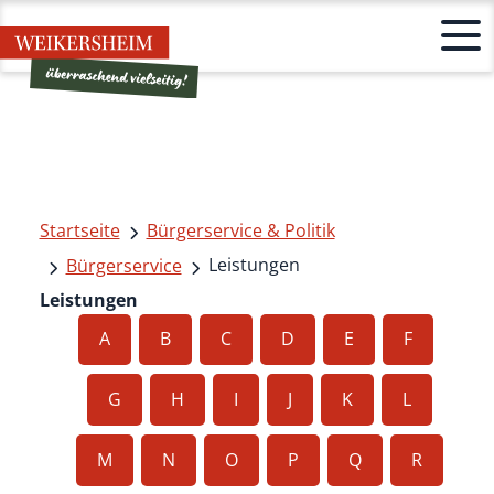
Startseite
Bürgerservice & Politik
Leistungen
Bürgerservice
Leistungen
A
B
C
D
E
F
G
H
I
J
K
L
M
N
O
P
Q
R