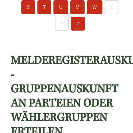
S
T
U
V
W
X
Y
Z
MELDEREGISTERAUSK
-
GRUPPENAUSKUNFT
AN PARTEIEN ODER
WÄHLERGRUPPEN
ERTEILEN