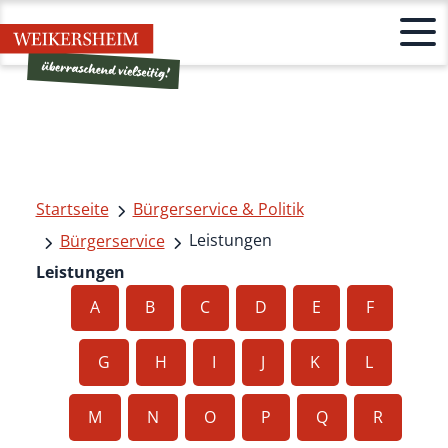
Startseite
Bürgerservice & Politik
Leistungen
Bürgerservice
Leistungen
A
B
C
D
E
F
G
H
I
J
K
L
M
N
O
P
Q
R