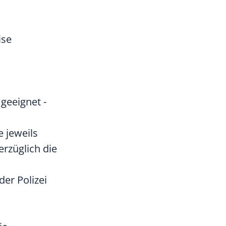
ise
 geeignet -
 jeweils
erzüglich die
er Polizei