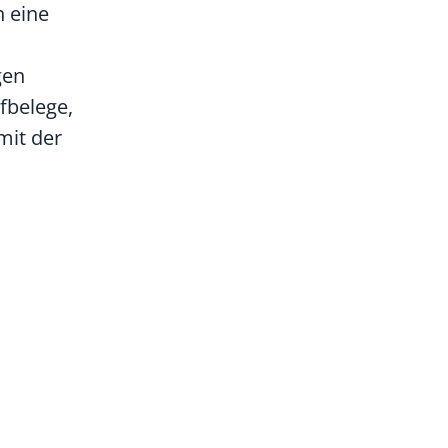
h eine
gen
fbelege,
mit der