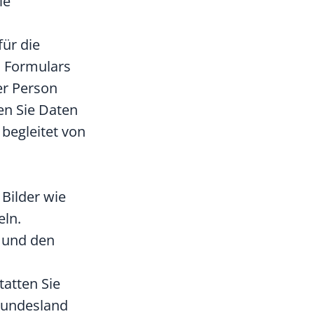
ie
für die
s Formulars
er Person
en Sie Daten
 begleitet von
Bilder wie
eln.
r und den
tatten Sie
 Bundesland