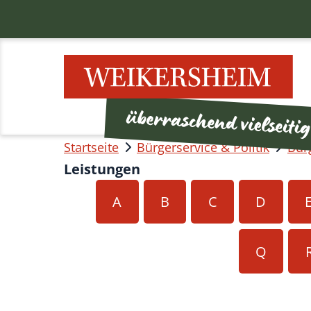
Startseite
Bürgerservice & Politik
Bür
Leistungen
A
B
C
D
Q