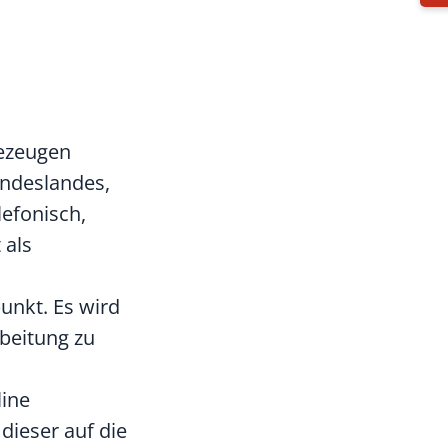
bezeugen
undeslandes,
lefonisch,
 als
punkt. Es wird
beitung zu
line
dieser auf die