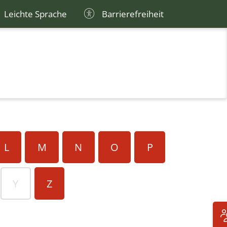
Leichte Sprache
Barrierefreiheit
L
M
N
O
P
Y
Z