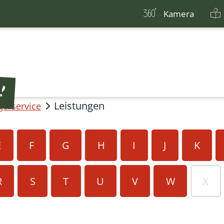
Kamera
Leistungen
gerservice
E
F
G
H
I
J
K
R
S
T
U
V
W
X