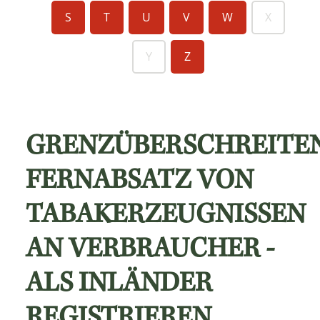
S
T
U
V
W
X
Y
Z
GRENZÜBERSCHREITE
FERNABSATZ VON
TABAKERZEUGNISSEN
AN VERBRAUCHER -
ALS INLÄNDER
REGISTRIEREN