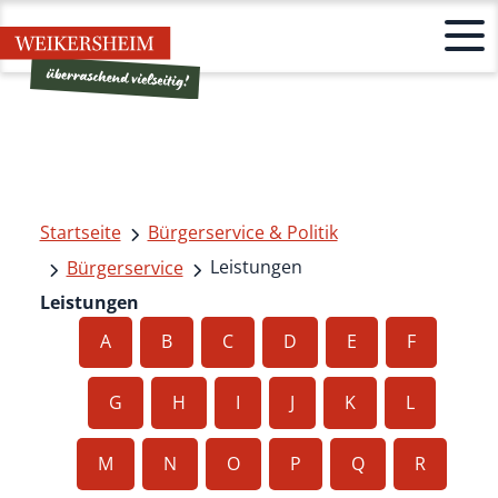
Startseite
Bürgerservice & Politik
Leistungen
Bürgerservice
Leistungen
A
B
C
D
E
F
G
H
I
J
K
L
M
N
O
P
Q
R