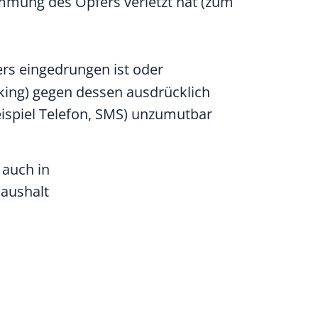
timmung des Opfers verletzt hat
(zum
ers eingedrungen ist oder
lking) gegen dessen ausdrücklich
ispiel Telefon, SMS)
unzumutbar
 auch in
Haushalt