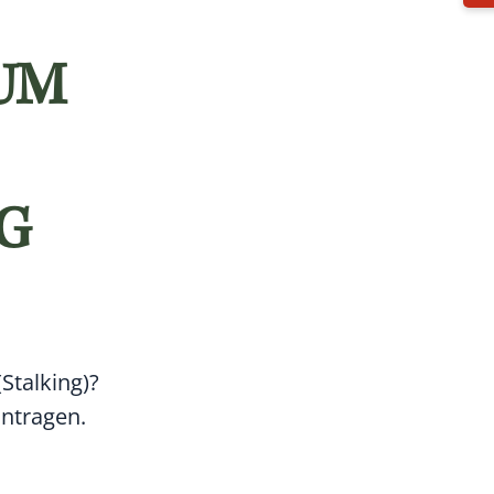
M S
B
Stalking)?
antragen.