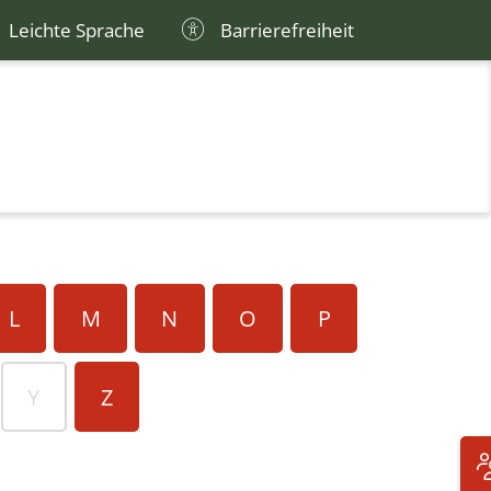
Leichte Sprache
Barrierefreiheit
L
M
N
O
P
Y
Z