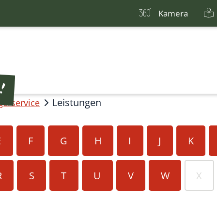
Kamera
Leistungen
gerservice
E
F
G
H
I
J
K
R
S
T
U
V
W
X