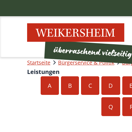
Startseite
Bürgerservice & Politik
Bür
Leistungen
A
B
C
D
Q