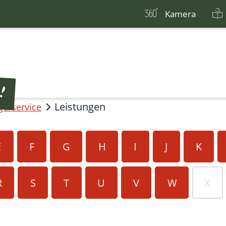
Kamera
Leistungen
gerservice
E
F
G
H
I
J
K
R
S
T
U
V
W
X