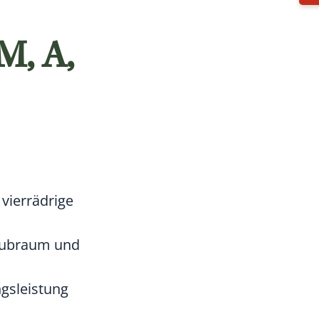
, A,
 vierrädrige
 Hubraum und
ngsleistung