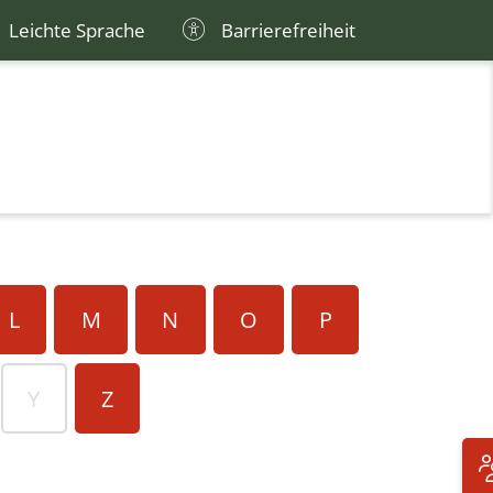
Leichte Sprache
Barrierefreiheit
L
M
N
O
P
Y
Z