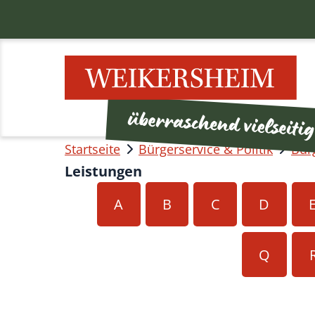
Startseite
Bürgerservice & Politik
Bür
Leistungen
A
B
C
D
Q