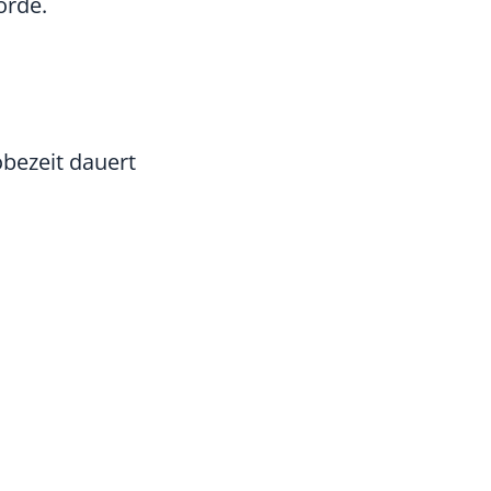
örde.
obezeit dauert