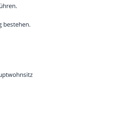
führen.
g bestehen.
auptwohnsitz