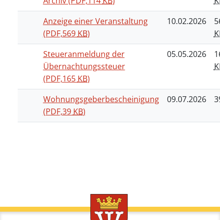
Archiv
(PDF,114
KB
)
K
Anzeige einer Veranstaltung
10.02.2026
5
(PDF,569
KB
)
K
Steueranmeldung der
05.05.2026
1
Übernachtungssteuer
K
(PDF,165
KB
)
Wohnungsgeberbescheinigung
09.07.2026
3
(PDF,39
KB
)