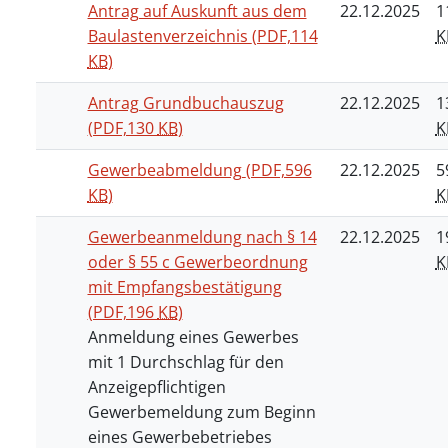
Antrag auf Auskunft aus dem
22.12.2025
1
Baulastenverzeichnis
(PDF,114
K
KB
)
Antrag Grundbuchauszug
22.12.2025
1
(PDF,130
KB
)
K
Gewerbeabmeldung
(PDF,596
22.12.2025
5
KB
)
K
Gewerbeanmeldung nach § 14
22.12.2025
1
oder § 55 c Gewerbeordnung
K
mit Empfangsbestätigung
(PDF,196
KB
)
Anmeldung eines Gewerbes
mit 1 Durchschlag für den
Anzeigepflichtigen
Gewerbemeldung zum Beginn
eines Gewerbebetriebes