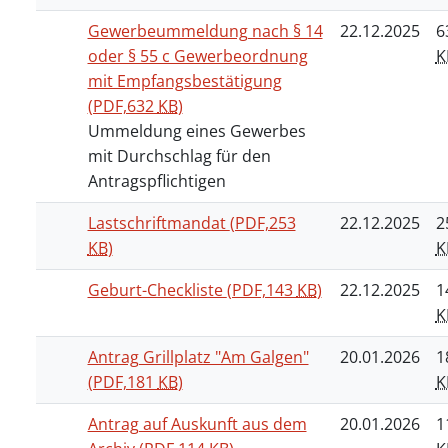
Gewerbeummeldung nach § 14
22.12.2025
6
oder § 55 c Gewerbeordnung
K
mit Empfangsbestätigung
(PDF,632
KB
)
Ummeldung eines Gewerbes
mit Durchschlag für den
Antragspflichtigen
Lastschriftmandat
(PDF,253
22.12.2025
2
KB
)
K
Geburt-Checkliste
(PDF,143
KB
)
22.12.2025
1
K
Antrag Grillplatz "Am Galgen"
20.01.2026
1
(PDF,181
KB
)
K
Antrag auf Auskunft aus dem
20.01.2026
1