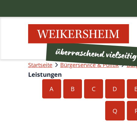
Startseite
Bürgerservice & Politik
Bür
Leistungen
A
B
C
D
Q