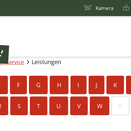
Kamera
Leistungen
gerservice
E
F
G
H
I
J
K
R
S
T
U
V
W
X