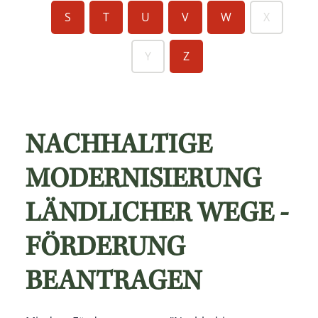
S
T
U
V
W
X
Y
Z
NACHHALTIGE
MODERNISIERUNG
LÄNDLICHER WEGE -
FÖRDERUNG
BEANTRAGEN