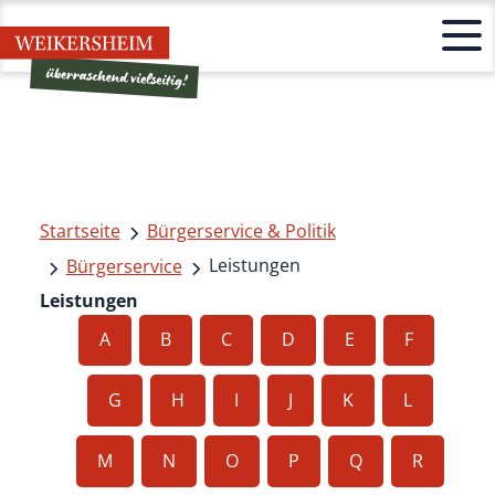
Startseite
Bürgerservice & Politik
Leistungen
Bürgerservice
Leistungen
A
B
C
D
E
F
G
H
I
J
K
L
M
N
O
P
Q
R