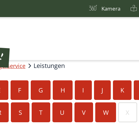
Kamera
Leistungen
gerservice
E
F
G
H
I
J
K
R
S
T
U
V
W
X