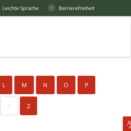
Leichte Sprache
Barrierefreiheit
L
M
N
O
P
Y
Z