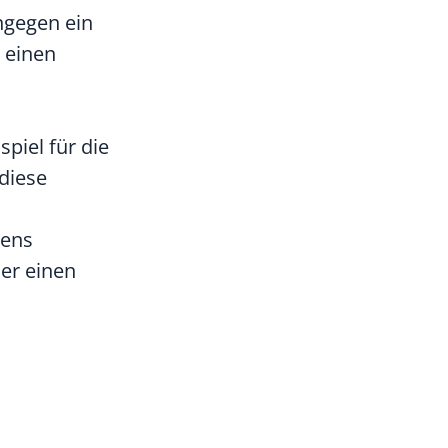
ingegen ein
 einen
piel für die
diese
rens
er einen