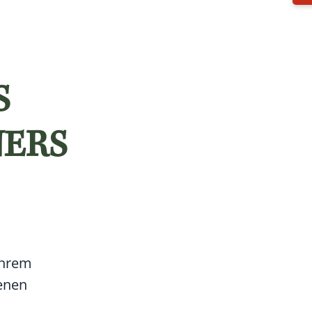
S
NERS
Ihrem
enen