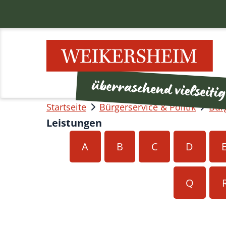
Startseite
Bürgerservice & Politik
Bür
Leistungen
A
B
C
D
Q