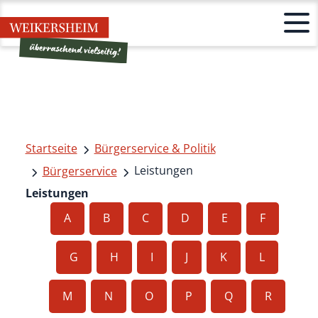
Startseite
Bürgerservice & Politik
Leistungen
Bürgerservice
Leistungen
A
B
C
D
E
F
G
H
I
J
K
L
M
N
O
P
Q
R