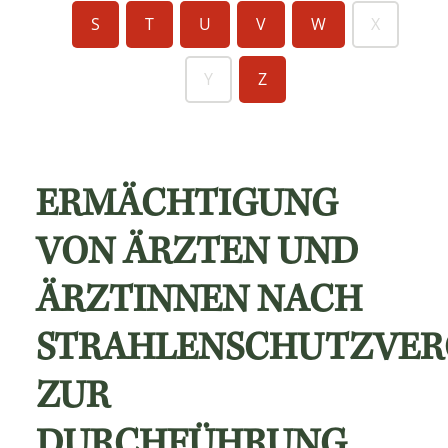
S
T
U
V
W
X
Y
Z
ERMÄCHTIGUNG
VON ÄRZTEN UND
ÄRZTINNEN NACH
STRAHLENSCHUTZVE
ZUR
DURCHFÜHRUNG