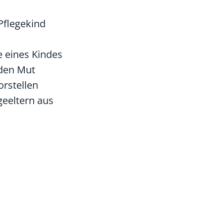
Pflegekind
e eines Kindes
 den Mut
orstellen
geeltern aus