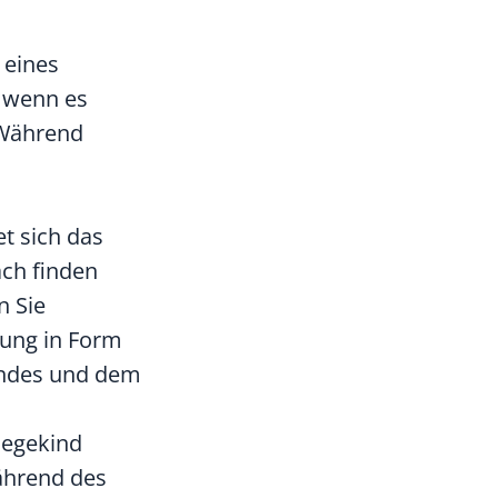
 eines
, wenn es
. Während
t sich das
ach finden
n Sie
lung in Form
indes und dem
flegekind
Während des