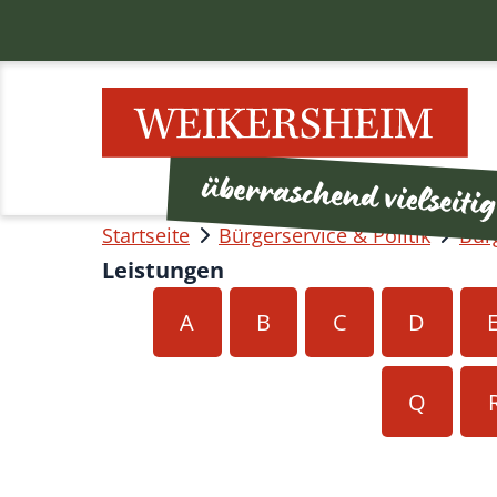
Startseite
Bürgerservice & Politik
Bür
Leistungen
A
B
C
D
Q