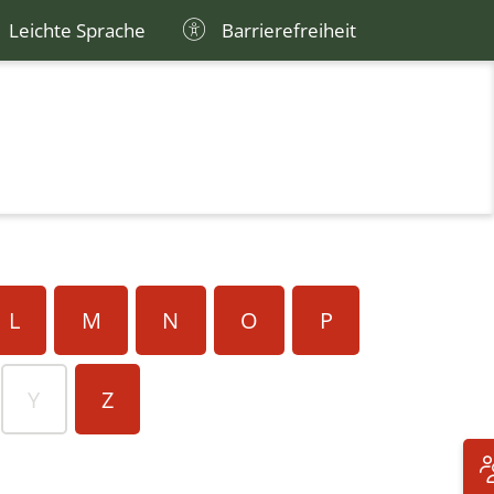
Leichte Sprache
Barrierefreiheit
L
M
N
O
P
Y
Z