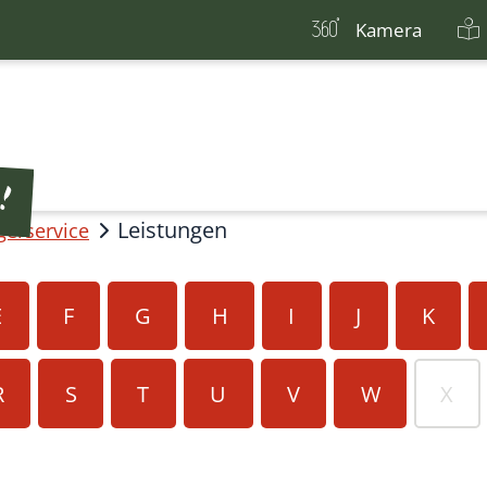
Kamera
Leistungen
gerservice
E
F
G
H
I
J
K
R
S
T
U
V
W
X