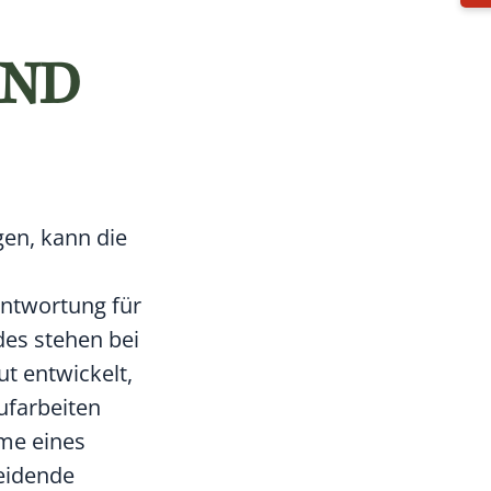
IND
gen, kann die
rantwortung für
des stehen bei
ut entwickelt,
ufarbeiten
hme eines
neidende