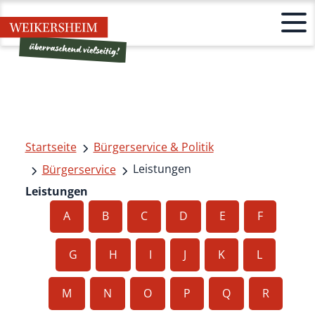
Startseite
Bürgerservice & Politik
Leistungen
Bürgerservice
Leistungen
A
B
C
D
E
F
G
H
I
J
K
L
M
N
O
P
Q
R