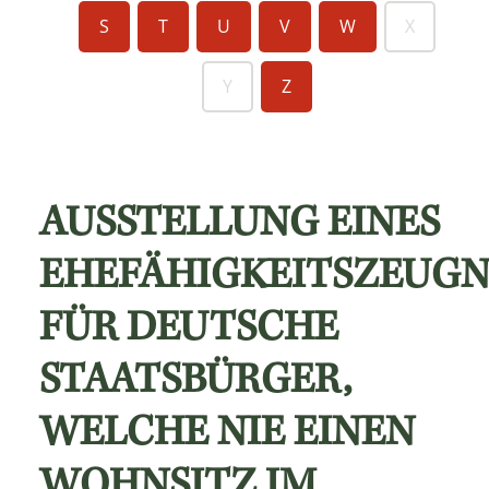
S
T
U
V
W
X
Y
Z
AUSSTELLUNG EINES
EHEFÄHIGKEITSZEUGN
FÜR DEUTSCHE
STAATSBÜRGER,
WELCHE NIE EINEN
WOHNSITZ IM