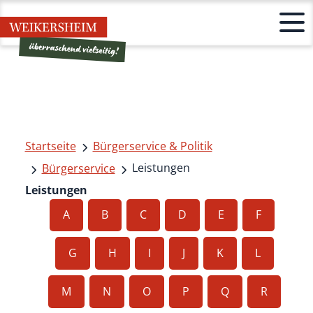
Startseite
Bürgerservice & Politik
Leistungen
Bürgerservice
Leistungen
A
B
C
D
E
F
G
H
I
J
K
L
M
N
O
P
Q
R