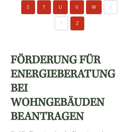
S
T
U
V
W
X
Y
Z
FÖRDERUNG FÜR
ENERGIEBERATUNG
BEI
WOHNGEBÄUDEN
BEANTRAGEN