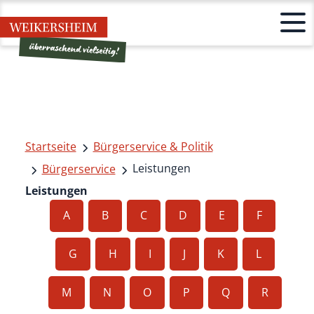
Startseite
Bürgerservice & Politik
Leistungen
Bürgerservice
Leistungen
A
B
C
D
E
F
G
H
I
J
K
L
M
N
O
P
Q
R