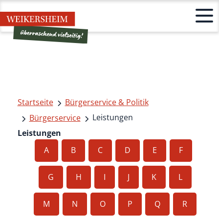
Startseite
Bürgerservice & Politik
Leistungen
Bürgerservice
Leistungen
A
B
C
D
E
F
G
H
I
J
K
L
M
N
O
P
Q
R