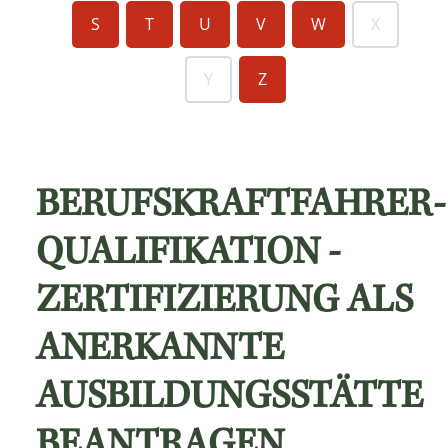
S
T
U
V
W
X
Y
Z
BERUFSKRAFTFAHRER-
QUALIFIKATION -
ZERTIFIZIERUNG ALS
ANERKANNTE
AUSBILDUNGSSTÄTTE
BEANTRAGEN