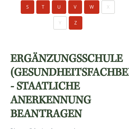
S
T
U
V
W
X
Y
Z
ERGÄNZUNGSSCHULE
(GESUNDHEITSFACHBE
- STAATLICHE
ANERKENNUNG
BEANTRAGEN