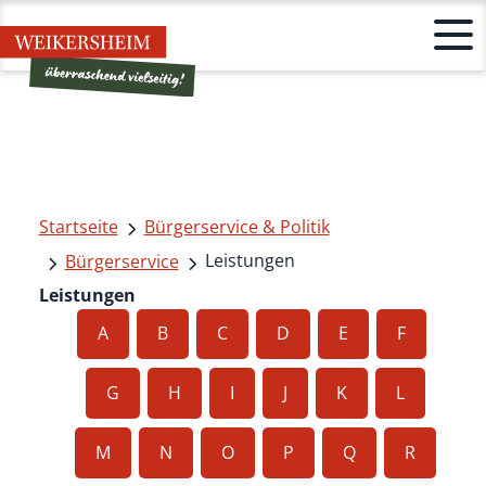
Startseite
Bürgerservice & Politik
Leistungen
Bürgerservice
Leistungen
A
B
C
D
E
F
G
H
I
J
K
L
M
N
O
P
Q
R