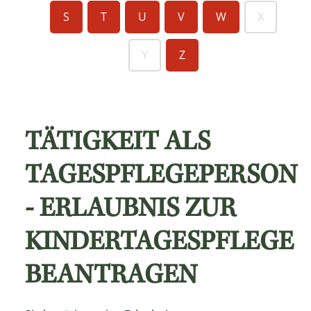
S
T
U
V
W
X
Y
Z
TÄTIGKEIT ALS
TAGESPFLEGEPERSON
- ERLAUBNIS ZUR
KINDERTAGESPFLEGE
BEANTRAGEN