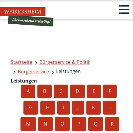
Startseite
Bürgerservice & Politik
Leistungen
Bürgerservice
Leistungen
A
B
C
D
E
F
G
H
I
J
K
L
M
N
O
P
Q
R