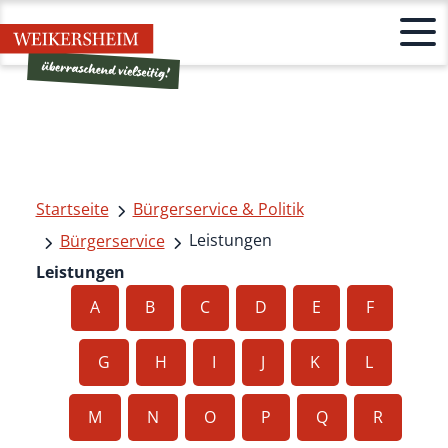
Startseite
Bürgerservice & Politik
Leistungen
Bürgerservice
Leistungen
A
B
C
D
E
F
G
H
I
J
K
L
M
N
O
P
Q
R