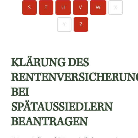
S
T
U
V
W
X
Y
Z
KLÄRUNG DES
RENTENVERSICHERUN
BEI
SPÄTAUSSIEDLERN
BEANTRAGEN