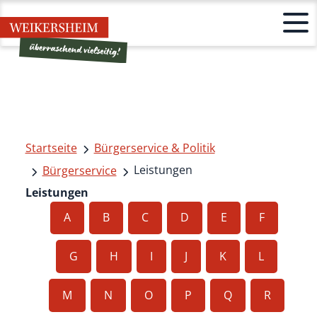
Startseite
Bürgerservice & Politik
Leistungen
Bürgerservice
Leistungen
A
B
C
D
E
F
G
H
I
J
K
L
M
N
O
P
Q
R