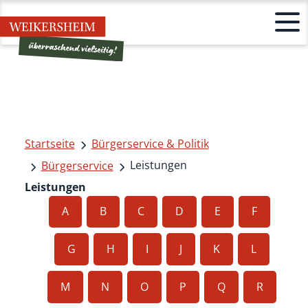
Startseite
Bürgerservice & Politik
Leistungen
Bürgerservice
Leistungen
A
B
C
D
E
F
G
H
I
J
K
L
M
N
O
P
Q
R