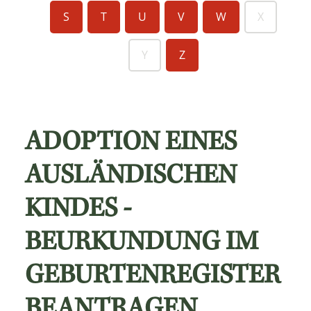
S
T
U
V
W
X
Y
Z
ADOPTION EINES
AUSLÄNDISCHEN
KINDES -
BEURKUNDUNG IM
GEBURTENREGISTER
BEANTRAGEN