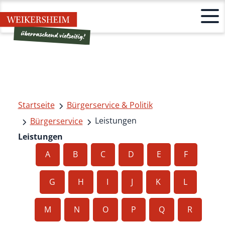
Startseite
Bürgerservice & Politik
Leistungen
Bürgerservice
Leistungen
A
B
C
D
E
F
G
H
I
J
K
L
M
N
O
P
Q
R