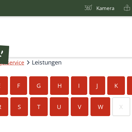
Kamera
Leistungen
gerservice
E
F
G
H
I
J
K
R
S
T
U
V
W
X