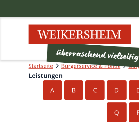
Startseite
Bürgerservice & Politik
Bür
Leistungen
A
B
C
D
Q