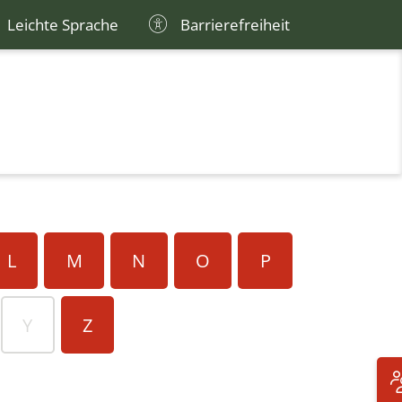
Leichte Sprache
Barrierefreiheit
L
M
N
O
P
Y
Z