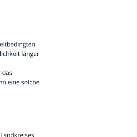
eltbedingten
ichkeit länger
r das
nn eine solche
 Landkreises,