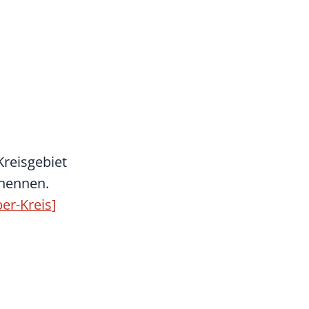
Kreisgebiet
 nennen.
er-Kreis]