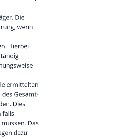
äger. Die
lärung, wenn
n. Hierbei
ständig
ehungsweise
le ermittelten
n des Gesamt-
den. Dies
 falls
e müssen. Das
lagen dazu