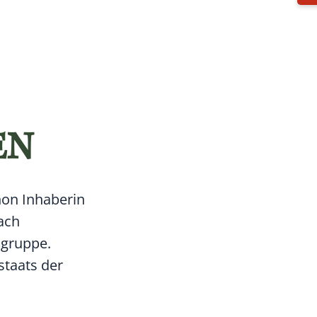
EN
hon Inhaberin
nach
sgruppe.
staats der