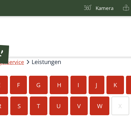
Kamera
Leistungen
gerservice
E
F
G
H
I
J
K
R
S
T
U
V
W
X