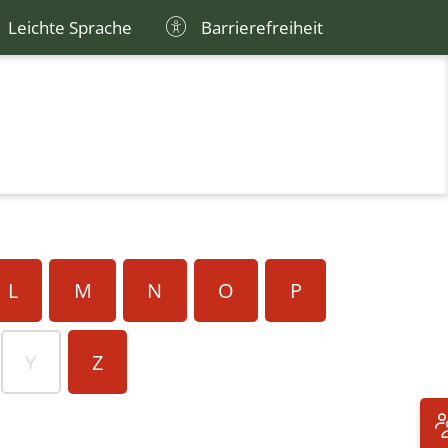
Leichte Sprache
Barrierefreiheit
L
M
N
O
P
Y
Z