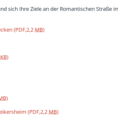
d sich Ihre Ziele an der Romantischen Straße im
ecken
(PDF,2,2
MB
)
2
KB
)
MB
)
Weikersheim
(PDF,2,2
MB
)