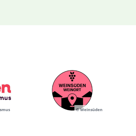
ismus
© Weinsüden