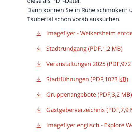
diese als PDF-Datei.
Dann können Sie in Ruhe schmökern un
Taubertal schon vorab aussuchen.
Imageflyer - Weikersheim entd
Stadtrundgang
(PDF,1,2
MB
)
Veranstaltungen 2025
(PDF,97
Stadtführungen
(PDF,1023
KB
)
Gruppenangebote
(PDF,3,2
MB
)
Gastgeberverzeichnis
(PDF,7,9
Imageflyer englisch - Explore 