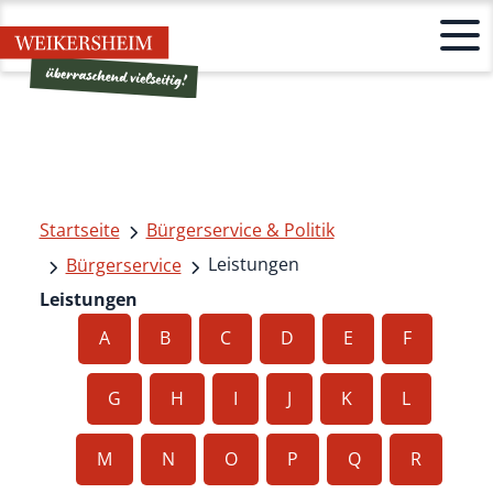
Startseite
Bürgerservice & Politik
Leistungen
Bürgerservice
Leistungen
A
B
C
D
E
F
G
H
I
J
K
L
M
N
O
P
Q
R