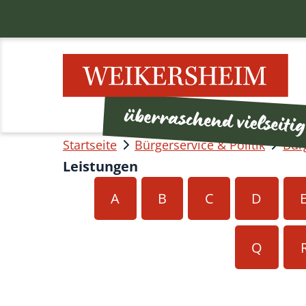
Startseite
Bürgerservice & Politik
Bür
Leistungen
A
B
C
D
Q