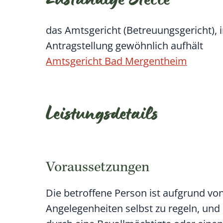
Zuständige Stelle
das Amtsgericht (Betreuungsgericht), i
Antragstellung gewöhnlich aufhält
Amtsgericht Bad Mergentheim
Leistungsdetails
Voraussetzungen
Die betroffene Person ist aufgrund von
Angelegenheiten selbst zu regeln, und