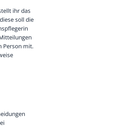
ellt ihr das
iese soll die
nspflegerin
Mitteilungen
n Person mit.
weise
heidungen
ei