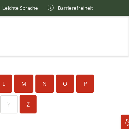
Leichte Sprache
Barrierefreiheit
L
M
N
O
P
Y
Z