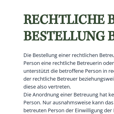
RECHTLICHE 
BESTELLUNG 
Die Bestellung einer rechtlichen Betr
Person eine rechtliche Betreuerin oder 
unterstützt die betroffene Person in re
der rechtliche Betreuer beziehungswei
diese also vertreten.
Die Anordnung einer Betreuung hat ke
Person. Nur ausnahmsweise kann das G
betreuten Person der Einwilligung der