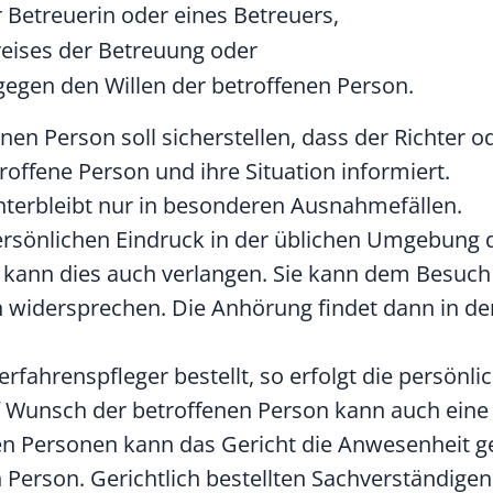
r Betreuerin oder eines Betreuers,
eises der Betreuung oder
gegen den Willen der betroffenen Person.
en Person soll sicherstellen, dass der Richter o
roffene Person und ihre Situation informiert.
nterbleibt nur in besonderen Ausnahmefällen.
persönlichen Eindruck in der üblichen Umgebung 
 kann dies auch verlangen. Sie kann dem Besuch
ch widersprechen. Die Anhörung findet dann in de
Verfahrenspfleger bestellt, so erfolgt die persön
uf Wunsch der betroffenen Person kann auch eine
n Personen kann das Gericht die Anwesenheit ge
n Person. Gerichtlich bestellten Sachverständige