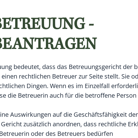
BETREUUNG -
BEANTRAGEN
euung bedeutet, dass das Betreuungsgericht der 
einen rechtlichen Betreuer zur Seite stellt. Sie o
chtlichen Dingen. Wenn es im Einzelfall erforderli
se die Betreuerin auch für die betroffene Person
ine Auswirkungen auf die Geschäftsfähigkeit der
ericht zusätzlich anordnen, dass rechtliche Erk
 Betreuerin oder des Betreuers bedürfen