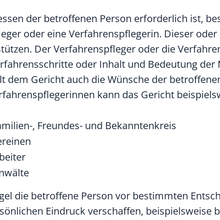
en der betroffenen Person erforderlich ist, best
eger oder eine Verfahrenspflegerin.
Dieser oder d
tützen. Der Verfahrenspfleger oder die Verfahre
rfahrensschritte oder Inhalt und Bedeutung der 
eilt dem Gericht auch die Wünsche der betroffene
rfahrenspflegerinnen kann das Gericht beispiels
milien-, Freundes- und Bekanntenkreis
ereinen
beiter
nwälte
gel die betroffene Person vor bestimmten Entsc
sönlichen Eindruck verschaffen, beispielsweise b