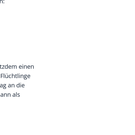
n:
otzdem einen
Flüchtlinge
rag an die
ann als