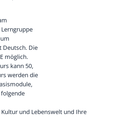
sam
r Lerngruppe
raum
t Deutsch. Die
E möglich.
urs kann 50,
urs werden die
Basismodule,
 folgende
n Kultur und Lebenswelt und Ihre