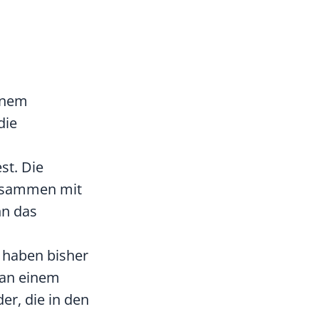
einem
die
st. Die
 zusammen mit
nn das
 haben bisher
 an einem
er, die in den