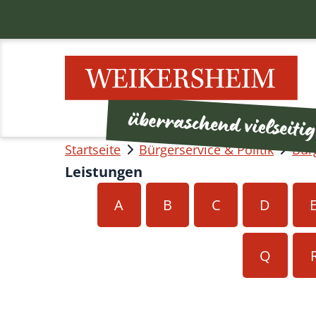
Startseite
Bürgerservice & Politik
Bür
Leistungen
A
B
C
D
Q