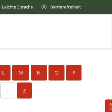
Leichte Sprache
Barrierefreiheit
L
M
N
O
P
Y
Z