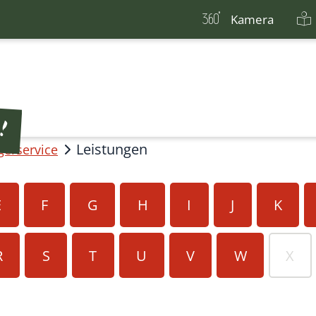
Kamera
Leistungen
gerservice
E
F
G
H
I
J
K
R
S
T
U
V
W
X