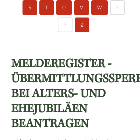
S
T
U
V
W
X
Y
Z
MELDEREGISTER -
ÜBERMITTLUNGSSPER
BEI ALTERS- UND
EHEJUBILÄEN
BEANTRAGEN