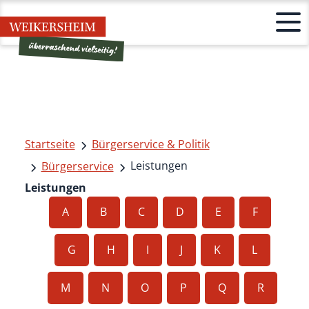
Startseite
Bürgerservice & Politik
Leistungen
Bürgerservice
Leistungen
A
B
C
D
E
F
G
H
I
J
K
L
M
N
O
P
Q
R