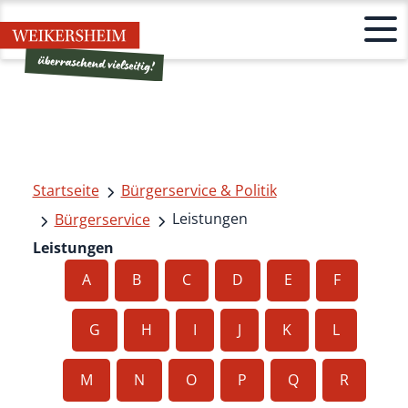
Startseite
Bürgerservice & Politik
Leistungen
Bürgerservice
Leistungen
A
B
C
D
E
F
G
H
I
J
K
L
M
N
O
P
Q
R