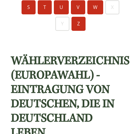
S
T
U
V
W
X
Y
Z
WÄHLERVERZEICHNIS
(EUROPAWAHL) -
EINTRAGUNG VON
DEUTSCHEN, DIE IN
DEUTSCHLAND
LEBEN,