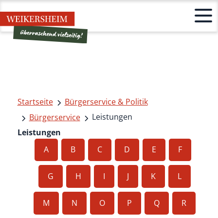
Startseite
Bürgerservice & Politik
Leistungen
Bürgerservice
Leistungen
A
B
C
D
E
F
G
H
I
J
K
L
M
N
O
P
Q
R