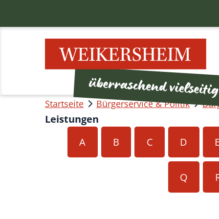
Startseite
Bürgerservice & Politik
Bür
Leistungen
A
B
C
D
Q