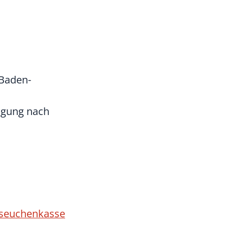
 Baden-
digung nach
erseuchenkasse