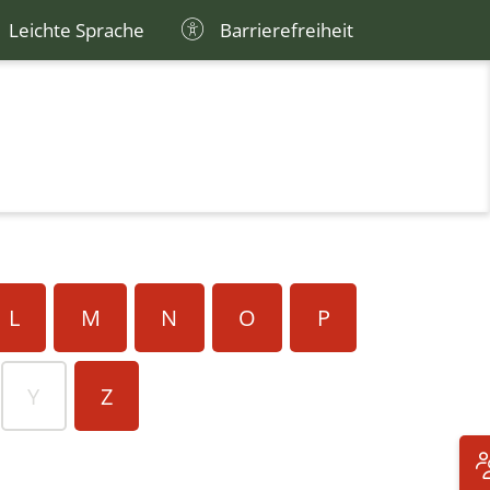
Leichte Sprache
Barrierefreiheit
L
M
N
O
P
Y
Z