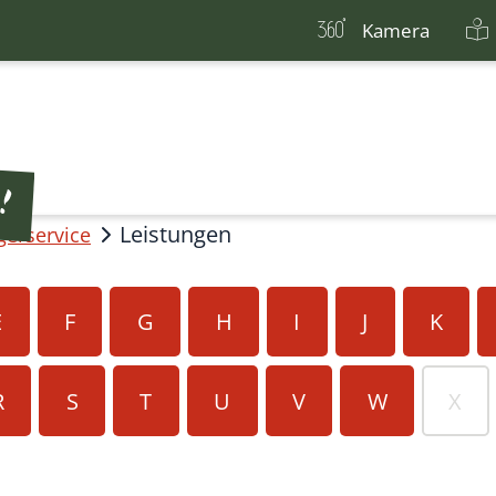
Kamera
Leistungen
gerservice
E
F
G
H
I
J
K
R
S
T
U
V
W
X